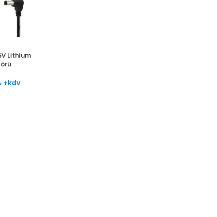
6V Lithium
törü
+kdv