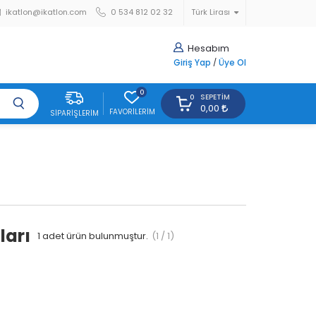
ikatlon@ikatlon.com
0 534 812 02 32
Türk Lirası
Hesabım
Giriş Yap
/
Üye Ol
0
SEPETIM
0
0,00
FAVORILERIM
SIPARIŞLERIM
ları
1
adet ürün bulunmuştur.
(1 / 1)