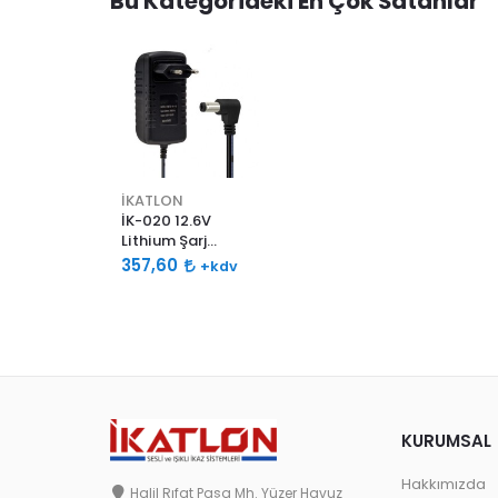
Bu Kategorideki En Çok Satanlar
İKATLON
İK-020 12.6V
Lithium Şarj
Adaptörü
357,60
+kdv
KURUMSAL
Hakkımızda
Halil Rıfat Paşa Mh. Yüzer Havuz