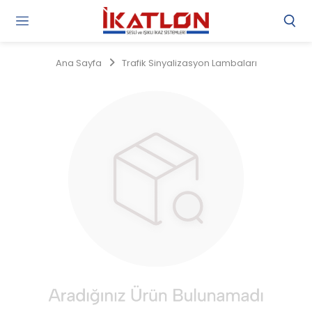
Gi
Y
/
Ana Sayfa
Trafik Sinyalizasyon Lambaları
Ü
O