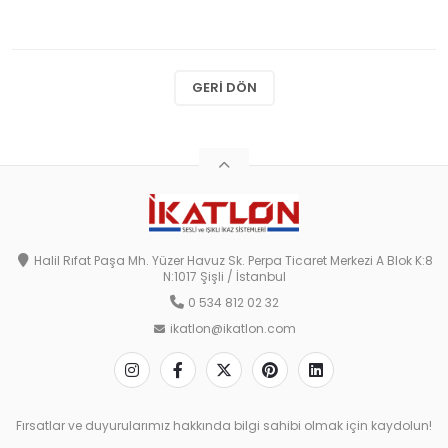
GERI DÖN
Halil Rıfat Paşa Mh. Yüzer Havuz Sk. Perpa Ticaret Merkezi A Blok K:8
N:1017 Şişli / İstanbul
0 534 812 02 32
ikatlon@ikatlon.com
Fırsatlar ve duyurularımız hakkında bilgi sahibi olmak için kaydolun!