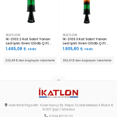
İKATLON
İKATLON
İK-2102 2 Kat Sabit Yanan
İK-2103 3 Kat Sabit Yanan
Led Işıklı Siren 120db Çift
Led Işıklı Siren 120db Çift
Ses Borulu
Ses Borulu
1.465,08
1.905,80
+kdv
+kdv
232,48
'den başlayan taksitlerle
302,41
'den başlayan taksitlerle
Halil Rıfat Paşa Mh. Yüzer Havuz Sk. Perpa Ticaret Merkezi A Blok K:8
N:1017 Şişli / İstanbul
0 534 812 02 32