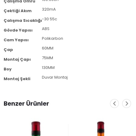
Çalışma Ömrü
320mA
Çektiği Akım
-30 55c
Çalışma Sıcaklığı
ABS
Gövde Yapısı
Polikarbon
Cam Yapısı
60MM
Çap
75MM
Montaj Çapı
130MM
Boy
Duvar Montaj
Montaj Şekli
Benzer Ürünler