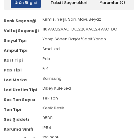
Ürün Bilgisi
Taksit Seçenekleri
Yorumlar
(0)
Kırmızı, Yeşil, Sarı, Mavi, Beyaz
Renk Seçeneği
110VAC,12VAC-DC,220VAC,24VAC-DC
Voltaj Seçeneği
Yanıp Sönen Flaşör/Sabit Yanan
Sinyal Tipi
Smd Led
Ampul Tipi
Pcb
Kart Tipi
Fr4
Pcb Tipi
Samsung
Led Marka
Dikey Kule Led
Led Üretim Tipi
Tek Ton
Ses Ton Sayısı
Kesik Kesik
Ton Tipi
95DB
Ses Şiddeti
IP54
Koruma Sınıfı
100.000h