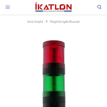
Gi
Y
/
Ana Sayfa
Flaşörlü Işıklı Buzzer
Ü
O