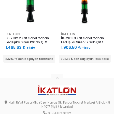
İKATLON
İKATLON
İK-2102 2 Kat Sabit Yanan
İK-2103 3 Kat Sabit Yanan
Led Işıklı Siren 120db Çift
Led Işıklı Siren 120db Çift
Ses Borulu
Ses Borulu
1.465,63
1.906,50
+kdv
+kdv
232,57
'den başlayan taksitlerle
302,52
'den başlayan taksitlerle
Halil Rıfat Paşa Mh. Yüzer Havuz Sk. Perpa Ticaret Merkezi A Blok K:8
N:1017 Şişli / İstanbul
0 534 812 02 32