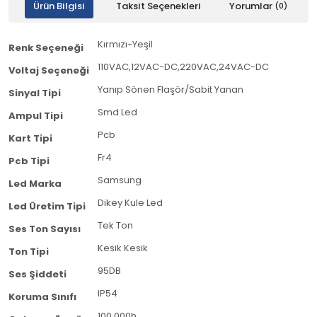
Ürün Bilgisi
Taksit Seçenekleri
Yorumlar
(0)
Kırmızı-Yeşil
Renk Seçeneği
110VAC,12VAC-DC,220VAC,24VAC-DC
Voltaj Seçeneği
Yanıp Sönen Flaşör/Sabit Yanan
Sinyal Tipi
Smd Led
Ampul Tipi
Pcb
Kart Tipi
Fr4
Pcb Tipi
Samsung
Led Marka
Dikey Kule Led
Led Üretim Tipi
Tek Ton
Ses Ton Sayısı
Kesik Kesik
Ton Tipi
95DB
Ses Şiddeti
IP54
Koruma Sınıfı
100.000h