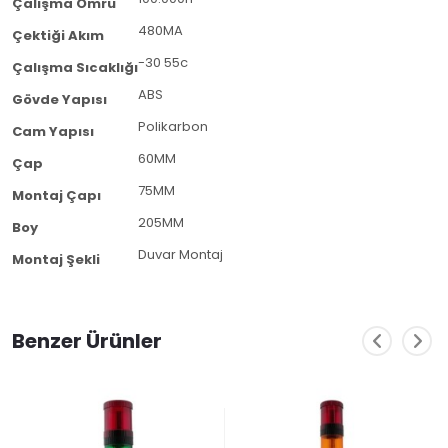
Çalışma Ömrü
480MA
Çektiği Akım
-30 55c
Çalışma Sıcaklığı
ABS
Gövde Yapısı
Polikarbon
Cam Yapısı
60MM
Çap
75MM
Montaj Çapı
205MM
Boy
Duvar Montaj
Montaj Şekli
Benzer Ürünler