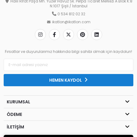
Halil Rıfat Paşa Mh. Yüzer Havuz Sk. Perpa Ticaret Merkezi A Blok K:8
N:1017 Şişli / İstanbul
0 534 812 02 32
ikatlon@ikatlon.com
Fırsatlar ve duyurularımız hakkında bilgi sahibi olmak için kaydolun!
HEMEN KAYDOL
KURUMSAL
ÖDEME
İLETİŞİM