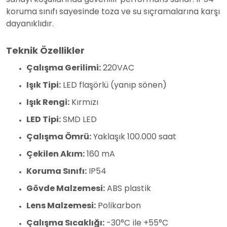
koruma sınıfı sayesinde toza ve su sıçramalarına karşı
dayanıklıdır.
Teknik Özellikler
Çalışma Gerilimi:
220VAC
Işık Tipi:
LED flaşörlü (yanıp sönen)
Işık Rengi:
Kırmızı
LED Tipi:
SMD LED
Çalışma Ömrü:
Yaklaşık 100.000 saat
Çekilen Akım:
160 mA
Koruma Sınıfı:
IP54
Gövde Malzemesi:
ABS plastik
Lens Malzemesi:
Polikarbon
Çalışma Sıcaklığı:
-30°C ile +55°C