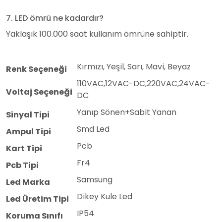
7. LED ömrü ne kadardır?
Yaklaşık 100.000 saat kullanım ömrüne sahiptir.
Kırmızı, Yeşil, Sarı, Mavi, Beyaz
Renk Seçeneği
110VAC,12VAC-DC,220VAC,24VAC-
Voltaj Seçeneği
DC
Yanıp Sönen+Sabit Yanan
Sinyal Tipi
Smd Led
Ampul Tipi
Pcb
Kart Tipi
Fr4
Pcb Tipi
Samsung
Led Marka
Dikey Kule Led
Led Üretim Tipi
IP54
Koruma Sınıfı