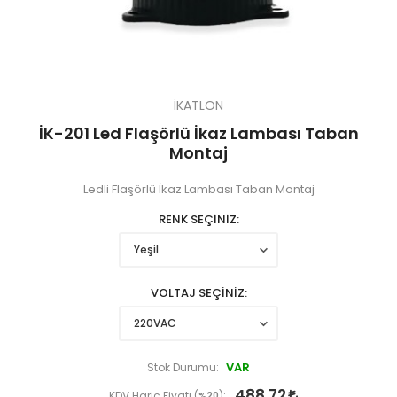
İKATLON
İK-201 Led Flaşörlü İkaz Lambası Taban
Montaj
Ledli Flaşörlü İkaz Lambası Taban Montaj
RENK SEÇİNİZ
VOLTAJ SEÇİNİZ
VAR
Stok Durumu:
488,72
KDV Hariç Fiyatı (
%20
):