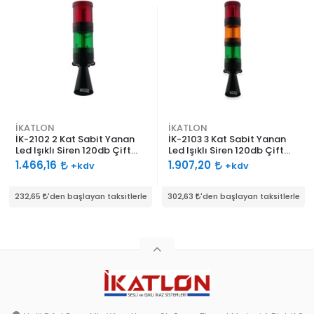
İKATLON
İKATLON
İK-2102 2 Kat Sabit Yanan
İK-2103 3 Kat Sabit Yanan
Led Işıklı Siren 120db Çift
Led Işıklı Siren 120db Çift
Ses Borulu
Ses Borulu
1.466,16
1.907,20
+kdv
+kdv
232,65
'den başlayan taksitlerle
302,63
'den başlayan taksitlerle