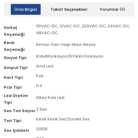
Ürün Bilgisi
Taksit Seçenekleri
Yorumlar
(0)
110VAC-DC, 12VAC-DC, 220VAC-DC, 24VAC-DC,
Voltaj
48VAC-DC
Seçeneği
Renk
Kırmızı-Sarı-Yeşil-Mavi-Beyaz
Seçeneği
8 Multifonksiyon/8 Farklı Fonksiyon
Sinyal Tipi
Smd Led
Ampul Tipi
Pcb
Kart Tipi
Fr4
Pcb Tipi
Led Üretim
Dikey Kule Led
Tipi
2 Ses
Ses Ton Sayısı
Kesik Kesik Ses/Sürekli Ses
Ton Tipi
120DB
Ses Şiddeti