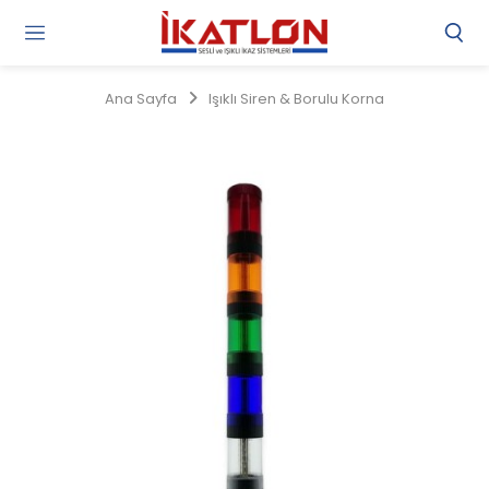
Gi
Y
/
Ana Sayfa
Işıklı Siren & Borulu Korna
Ü
O