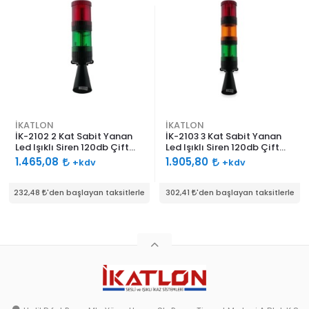
İKATLON
İKATLON
İK-2102 2 Kat Sabit Yanan
İK-2103 3 Kat Sabit Yanan
Led Işıklı Siren 120db Çift
Led Işıklı Siren 120db Çift
Ses Borulu
Ses Borulu
1.465,08
1.905,80
+kdv
+kdv
232,48
'den başlayan taksitlerle
302,41
'den başlayan taksitlerle