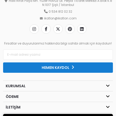
Halil Rıfat Paşa Mh. Yüzer Havuz Sk. Perpa Ticaret Merkezi A Blok K:8
N:1017 Şişli / İstanbul
0 534 812 02 32
ikatlon@ikatlon.com
Fırsatlar ve duyurularımız hakkında bilgi sahibi olmak için kaydolun!
HEMEN KAYDOL
KURUMSAL
ÖDEME
İLETİŞİM