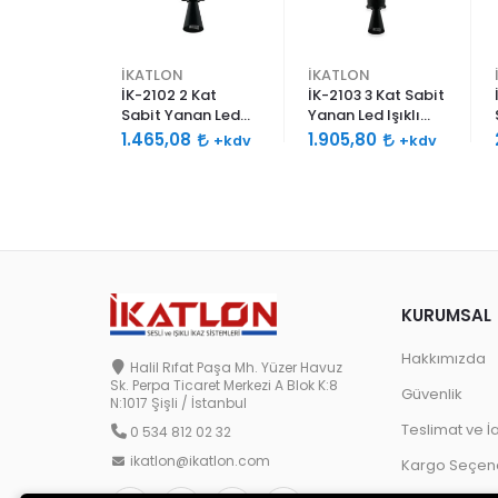
İKATLON
İKATLON
abit
İK-2102 2 Kat
İK-2103 3 Kat Sabit
 Işıklı
Sabit Yanan Led
Yanan Led Işıklı
0db Çift
Işıklı Siren 120db
Siren 120db Çift
9
1.465,08
1.905,80
+kdv
+kdv
+kdv
lu
Çift Ses Borulu
Ses Borulu
KURUMSAL
Hakkımızda
Halil Rıfat Paşa Mh. Yüzer Havuz
Sk. Perpa Ticaret Merkezi A Blok K:8
Güvenlik
N:1017 Şişli / İstanbul
Teslimat ve İ
0 534 812 02 32
ikatlon@ikatlon.com
Kargo Seçene