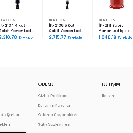
İKATLON
İKATLON
İKATLON
İK-2104 4 Kat
İK-2105 5 Kat
İK-2111 Sabit
Sabit Yanan Led
Sabit Yanan Led
Yanan Led Işıklı
Işıklı Siren 120db
Işıklı Siren 120db
Siren 120db Çift
2.310,78
2.715,77
1.048,19
+kdv
+kdv
+kdv
Çift Ses Borulu
Çift Ses Borulu
Ses
ÖDEME
İLETİŞİM
Gizlilik Politikası
İletişim
Kullanım Koşulları
ade Şartları
Ödeme Seçenekleri
kleri
Satış Sözleşmesi