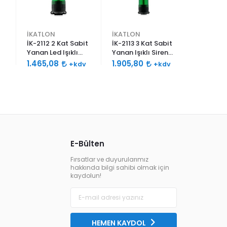
İKATLON
İKATLON
İKATLON
İK-2112 2 Kat Sabit
İK-2113 3 Kat Sabit
İK-2114 4
Yanan Led Işıklı
Yanan Işıklı Siren
Yanan Işı
Siren 120db Çift
120db Çift Sesli
120db Çif
1.465,08
1.905,80
2.310,7
+kdv
+kdv
Ses
E-Bülten
Fırsatlar ve duyurularımız
hakkında bilgi sahibi olmak için
kaydolun!
HEMEN KAYDOL