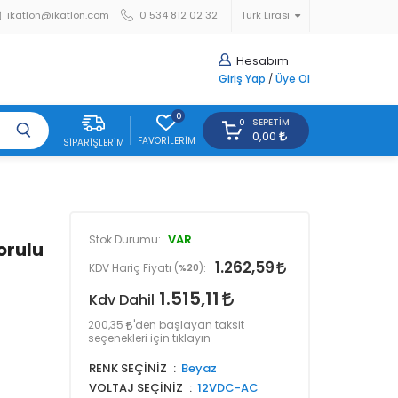
ikatlon@ikatlon.com
0 534 812 02 32
Türk Lirası
Hesabım
Giriş Yap
/
Üye Ol
0
SEPETIM
0
0,00
FAVORILERIM
SIPARIŞLERIM
VAR
Stok Durumu:
orulu
1.262,59
KDV Hariç Fiyatı (
%20
):
1.515,11
Kdv Dahil
200,35
'den başlayan taksit
seçenekleri için tıklayın
RENK SEÇİNİZ
Beyaz
VOLTAJ SEÇİNİZ
12VDC-AC