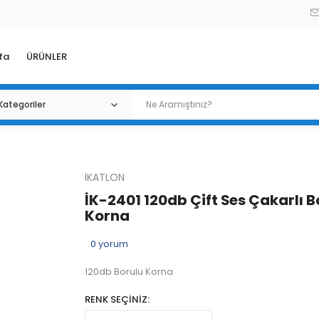
fa
ÜRÜNLER
İKATLON
İK-2401 120db Çift Ses Çakarlı B
Korna
0
yorum
120db Borulu Korna
RENK SEÇİNİZ