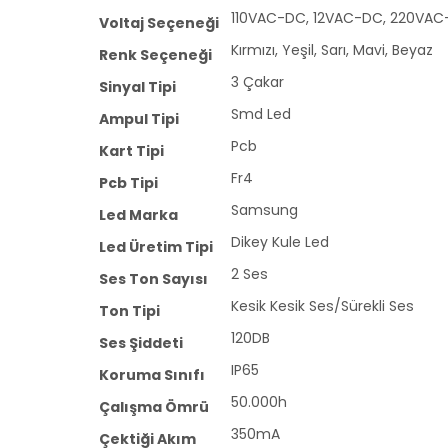
110VAC-DC, 12VAC-DC, 220VA
Voltaj Seçeneği
Kırmızı, Yeşil, Sarı, Mavi, Beyaz
Renk Seçeneği
3 Çakar
Sinyal Tipi
Smd Led
Ampul Tipi
Pcb
Kart Tipi
Fr4
Pcb Tipi
Samsung
Led Marka
Dikey Kule Led
Led Üretim Tipi
2 Ses
Ses Ton Sayısı
Kesik Kesik Ses/Sürekli Ses
Ton Tipi
120DB
Ses Şiddeti
IP65
Koruma Sınıfı
50.000h
Çalışma Ömrü
350mA
Çektiği Akım