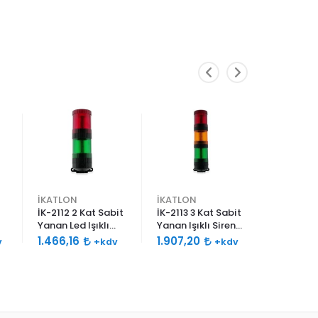
İKATLON
İKATLON
İKATLON
İK-2112 2 Kat Sabit
İK-2113 3 Kat Sabit
İK-2114 4
Yanan Led Işıklı
Yanan Işıklı Siren
Yanan Işı
Siren 120db Çift
120db Çift Sesli
120db Çif
1.466,16
1.907,20
2.312,4
v
+kdv
+kdv
Ses