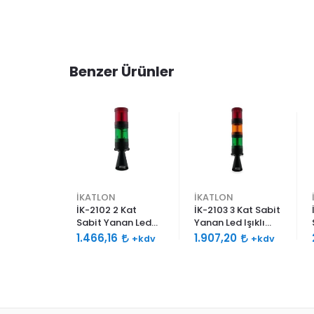
Benzer Ürünler
İKATLON
İKATLON
abit
İK-2102 2 Kat
İK-2103 3 Kat Sabit
 Işıklı
Sabit Yanan Led
Yanan Led Işıklı
0db Çift
Işıklı Siren 120db
Siren 120db Çift
96
1.466,16
1.907,20
+kdv
+kdv
+kdv
lu
Çift Ses Borulu
Ses Borulu