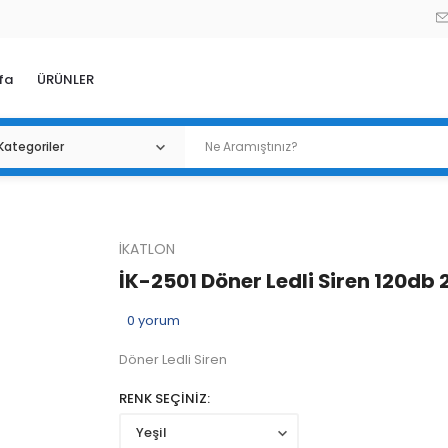
fa
ÜRÜNLER
İKATLON
İK-2501 Döner Ledli Siren 120db 
0
yorum
Döner Ledli Siren
RENK SEÇİNİZ