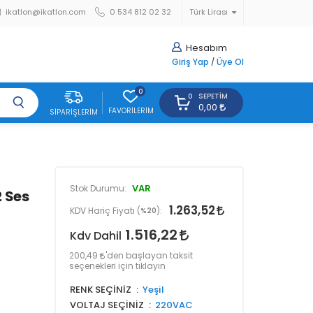
ikatlon@ikatlon.com
0 534 812 02 32
Türk Lirası
Hesabım
Giriş Yap
/
Üye Ol
0
SEPETIM
0
0,00
FAVORILERIM
SIPARIŞLERIM
VAR
Stok Durumu:
2 Ses
1.263,52
KDV Hariç Fiyatı (
%20
):
1.516,22
Kdv Dahil
200,49
'den başlayan taksit
seçenekleri için tıklayın
RENK SEÇİNİZ
Yeşil
VOLTAJ SEÇİNİZ
220VAC