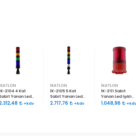
İKATLON
İKATLON
İKATLON
İK-2104 4 Kat
İK-2105 5 Kat
İK-2111 Sabit
Sabit Yanan Led
Sabit Yanan Led
Yanan Led Işıklı
Işıklı Siren 120db
Işıklı Siren 120db
Siren 120db Çift
2.312,48
2.717,76
1.048,96
+kdv
+kdv
+kd
Çift Ses Borulu
Çift Ses Borulu
Ses