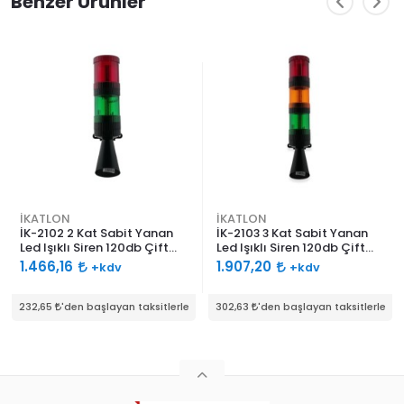
Benzer Ürünler
İKATLON
İKATLON
İK-2102 2 Kat Sabit Yanan
İK-2103 3 Kat Sabit Yanan
Led Işıklı Siren 120db Çift
Led Işıklı Siren 120db Çift
Ses Borulu
Ses Borulu
1.466,16
1.907,20
+kdv
+kdv
232,65
'den başlayan taksitlerle
302,63
'den başlayan taksitlerle