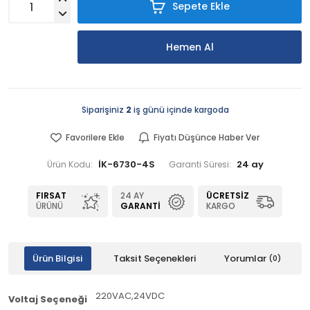
Sepete Ekle
Hemen Al
Siparişiniz
2
iş günü içinde kargoda
Favorilere Ekle
Fiyatı Düşünce Haber Ver
İK-6730-4S
24 ay
Ürün Kodu:
Garanti Süresi:
FIRSAT
24 AY
ÜCRETSIZ
ÜRÜNÜ
GARANTI
KARGO
Ürün Bilgisi
Taksit Seçenekleri
Yorumlar
(0)
220VAC,24VDC
Voltaj Seçeneği