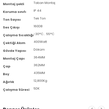
Taban Montaj
Montaj şekli
IP 44
Koruma sınıfı
Tek Ton
Ton Sayısı
160DB
Ses Çıkışı
-30°C… 55°C
Çalışma Sıcaklığı
400Watt
Çektiği Akım
Döküm
Gövde Yapısı
364MM
Montaj Çapı
362MM
Çap
435MM
Boy
12,800Kg
Ağırlık
5DK
Çalışma Süresi