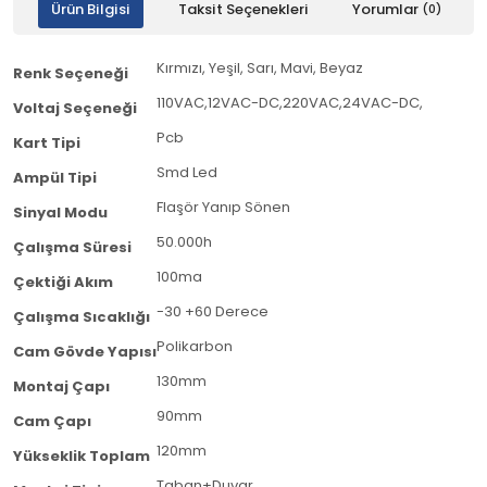
Ürün Bilgisi
Taksit Seçenekleri
Yorumlar
(0)
Kırmızı, Yeşil, Sarı, Mavi, Beyaz
Renk Seçeneği
110VAC,12VAC-DC,220VAC,24VAC-DC,
Voltaj Seçeneği
Pcb
Kart Tipi
Smd Led
Ampül Tipi
Flaşör Yanıp Sönen
Sinyal Modu
50.000h
Çalışma Süresi
100ma
Çektiği Akım
-30 +60 Derece
Çalışma Sıcaklığı
Polikarbon
Cam Gövde Yapısı
130mm
Montaj Çapı
90mm
Cam Çapı
120mm
Yükseklik Toplam
Taban+Duvar