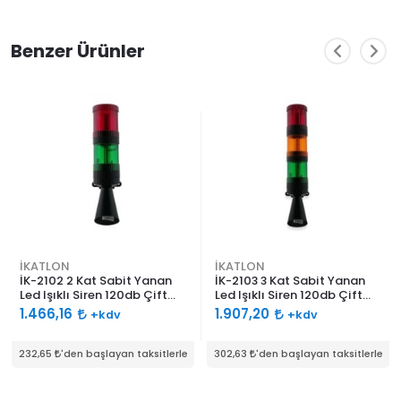
Benzer Ürünler
İKATLON
İKATLON
İK-2102 2 Kat Sabit Yanan
İK-2103 3 Kat Sabit Yanan
Led Işıklı Siren 120db Çift
Led Işıklı Siren 120db Çift
Ses Borulu
Ses Borulu
1.466,16
1.907,20
+kdv
+kdv
232,65
'den başlayan taksitlerle
302,63
'den başlayan taksitlerle