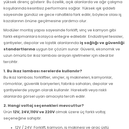
yüksek direnç gösterir. Bu özellik, açık alanlarda ve ağır çalışma
koşullarında kesintisiz performans sağlar. Yüksek ışık şiddeti
sayesinde gündüz ve gece rahatlıkla fark edilir, böylece olası iş
kazalarının önüne geçilmesine yardımcı olur.
Modüler montaj yapısı sayesinde forklift, vinç ve kamyon gibi
farklı ekipmanlara kolayca entegre edilebilir. Endüstriyel tesisler,
şantiyeler, depolar ve lojistik alanlarında
iş sağlığı ve güvenliği
standartlarına
uygun bir çözüm sunar. Güvenli, ekonomik ve
uzun ömürlü bir ikaz lambası arayan işletmeler için ideal bir
tercihtir.
1. Bu ikaz lambası nerelerde kullanılır?
Bu ikaz lambası; forkliftler, vinçler, iş makineleri, kamyonlar,
römorklar, güvenlik bariyerleri, fabrika sahaları, depolar ve
şantiyelerde yaygın olarak kullanılır. Hareketli veya riskli
alanlarda görsel uyarı amacıyla tercih edilir.
2. Hangi voltaj seçenekleri mevcuttur?
Ürün
12V, 24V,110V ve 220V
olmak üzere üç farklı voltaj
seçeneğine sahiptir.
12V / 24V: Forklift, kamyon, iş makinesi ve araç üstü