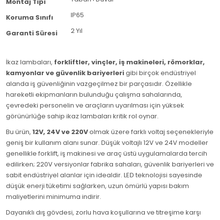
Montaj Tipi
IP65
Koruma Sınıfı
2 Yıl
Garanti Süresi
İkaz lambaları,
forkliftler, vinçler, iş makineleri, römorklar,
kamyonlar ve güvenlik bariyerleri
gibi birçok endüstriyel
alanda iş güvenliğinin vazgeçilmez bir parçasıdır. Özellikle
hareketli ekipmanların bulunduğu çalışma sahalarında,
çevredeki personelin ve araçların uyarılması için yüksek
görünürlüğe sahip ikaz lambaları kritik rol oynar.
Bu ürün,
12V, 24V ve 220V
olmak üzere farklı voltaj seçenekleriyle
geniş bir kullanım alanı sunar. Düşük voltajlı 12V ve 24V modeller
genellikle forklift, iş makinesi ve araç üstü uygulamalarda tercih
edilirken; 220V versiyonlar fabrika sahaları, güvenlik bariyerleri ve
sabit endüstriyel alanlar için idealdir. LED teknolojisi sayesinde
düşük enerji tüketimi sağlarken, uzun ömürlü yapısı bakım
maliyetlerini minimuma indirir.
Dayanıklı dış gövdesi, zorlu hava koşullarına ve titreşime karşı