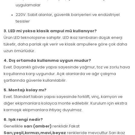
uygulamalar
220V: Sabit alanlar, güvenlik bariyerleri ve endüstriyel
tesisler
3. LED mi yoksa klasik ampul mü kullanıyor?
Ürün LED teknolojisine sahiptir. LED ikaz lambaları düşük enerji
tüketir, daha parlak ışık verir ve klasik ampullere göre çok daha
uzun ömürlüdür.
4. Dış ortamda kullanıma uygun mudur?
Evet. Dayanıklı gövde yapısı sayesinde yağmur, toz ve zorlu hava
koşullarına karşı uygundur. Açık alanlarda ve ağır çalışma
şartlarında güvenle kullanılabilir.
5. Montajı kolay mı?
Evet. Standart taban yapısı sayesinde forklift, vinç, kamyon ve
diğer ekipmanlara kolayca monte edilebilir. Kurulum için ekstra
karmaşık ekipmanlara ihtiyaç duyulmaz.
6. Işık rengi nedir?
Genellikle
sarı (amber)
renklidir.Fakat
Sarı,yeşil,kırmızı,mavi,beyaz
renkleride mevcuttur.Sarı ikaz