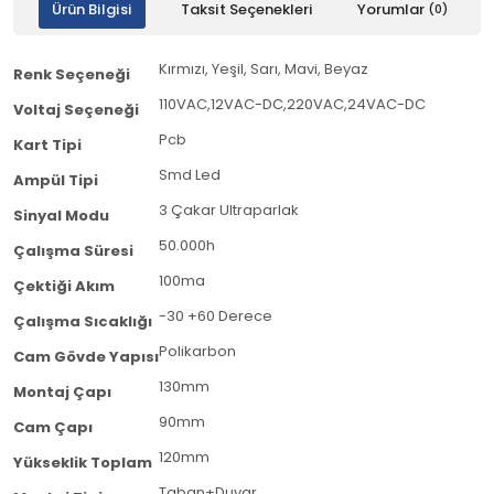
Ürün Bilgisi
Taksit Seçenekleri
Yorumlar
(0)
Kırmızı, Yeşil, Sarı, Mavi, Beyaz
Renk Seçeneği
110VAC,12VAC-DC,220VAC,24VAC-DC
Voltaj Seçeneği
Pcb
Kart Tipi
Smd Led
Ampül Tipi
3 Çakar Ultraparlak
Sinyal Modu
50.000h
Çalışma Süresi
100ma
Çektiği Akım
-30 +60 Derece
Çalışma Sıcaklığı
Polikarbon
Cam Gövde Yapısı
130mm
Montaj Çapı
90mm
Cam Çapı
120mm
Yükseklik Toplam
Taban+Duvar