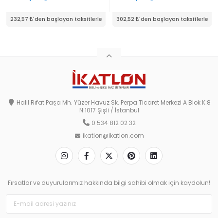
232,57
'den başlayan taksitlerle
302,52
'den başlayan taksitlerle
Halil Rıfat Paşa Mh. Yüzer Havuz Sk. Perpa Ticaret Merkezi A Blok K:8
N:1017 Şişli / İstanbul
0 534 812 02 32
ikatlon@ikatlon.com
Fırsatlar ve duyurularımız hakkında bilgi sahibi olmak için kaydolun!