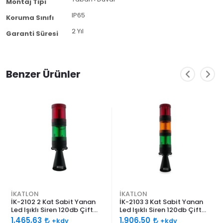
Montaj Tipi
IP65
Koruma Sınıfı
2 Yıl
Garanti Süresi
Benzer Ürünler
İKATLON
İKATLON
İK-2102 2 Kat Sabit Yanan
İK-2103 3 Kat Sabit Yanan
Led Işıklı Siren 120db Çift
Led Işıklı Siren 120db Çift
Ses Borulu
Ses Borulu
1.465,63
1.906,50
+kdv
+kdv