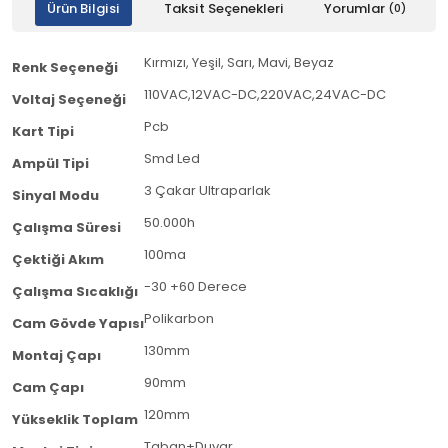
Ürün Bilgisi
Taksit Seçenekleri
Yorumlar
(0)
Kırmızı, Yeşil, Sarı, Mavi, Beyaz
Renk Seçeneği
110VAC,12VAC-DC,220VAC,24VAC-DC
Voltaj Seçeneği
Pcb
Kart Tipi
Smd Led
Ampül Tipi
3 Çakar Ultraparlak
Sinyal Modu
50.000h
Çalışma Süresi
100ma
Çektiği Akım
-30 +60 Derece
Çalışma Sıcaklığı
Polikarbon
Cam Gövde Yapısı
130mm
Montaj Çapı
90mm
Cam Çapı
120mm
Yükseklik Toplam
Taban+Duvar