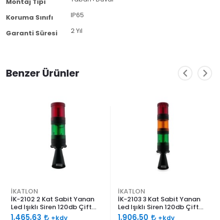
Montaj Tipi
IP65
Koruma Sınıfı
2 Yıl
Garanti Süresi
Benzer Ürünler
İKATLON
İKATLON
İK-2102 2 Kat Sabit Yanan
İK-2103 3 Kat Sabit Yanan
Led Işıklı Siren 120db Çift
Led Işıklı Siren 120db Çift
Ses Borulu
Ses Borulu
1.465,63
1.906,50
+kdv
+kdv