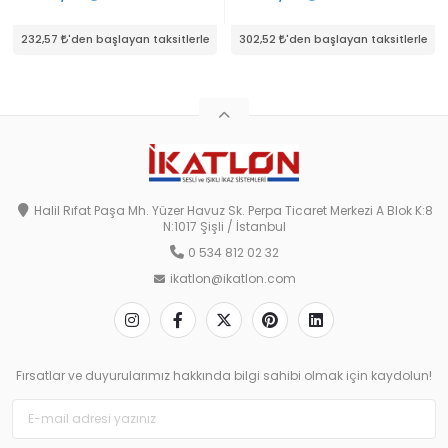
232,57
'den başlayan taksitlerle
302,52
'den başlayan taksitlerle
Halil Rıfat Paşa Mh. Yüzer Havuz Sk. Perpa Ticaret Merkezi A Blok K:8
N:1017 Şişli / İstanbul
0 534 812 02 32
ikatlon@ikatlon.com
Fırsatlar ve duyurularımız hakkında bilgi sahibi olmak için kaydolun!