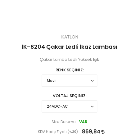
İKATLON
İK-8204 Çakar Ledli İkaz Lambası
Çakar Lamba Ledli Yüksek Işık
RENK SEÇİNİZ
VOLTAJ SEÇİNİZ
VAR
Stok Durumu:
869,84
KDV Hariç Fiyatı (
%20
):