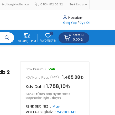
ikatlon@ikatlon.com
0 534 812 02 32
Türk Lirası
Hesabım
Giriş Yap
/
Üye Ol
0
SEPETIM
0
0,00
FAVORILERIM
SIPARIŞLERIM
VAR
Stok Durumu:
db 2
1.465,08
KDV Hariç Fiyatı (
%20
):
1.758,10
Kdv Dahil
232,48
'den başlayan taksit
seçenekleri için tıklayın
RENK SEÇİNİZ
Mavi
VOLTAJ SEÇİNİZ
24VDC-AC