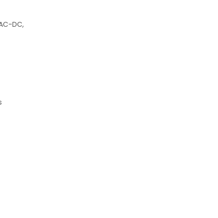
VAC-DC,
s