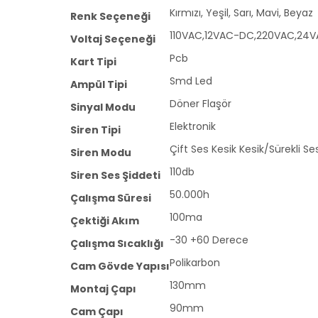
Kırmızı, Yeşil, Sarı, Mavi, Beyaz
Renk Seçeneği
110VAC,12VAC-DC,220VAC,24
Voltaj Seçeneği
Pcb
Kart Tipi
Smd Led
Ampül Tipi
Döner Flaşör
Sinyal Modu
Elektronik
Siren Tipi
Çift Ses Kesik Kesik/Sürekli Se
Siren Modu
110db
Siren Ses Şiddeti
50.000h
Çalışma Süresi
100ma
Çektiği Akım
-30 +60 Derece
Çalışma Sıcaklığı
Polikarbon
Cam Gövde Yapısı
130mm
Montaj Çapı
90mm
Cam Çapı