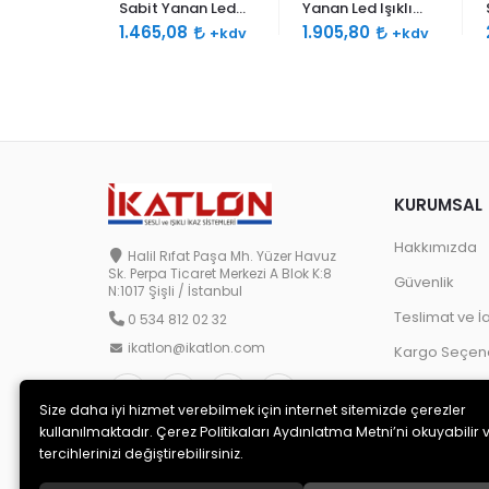
 Işıklı
Sabit Yanan Led
Yanan Led Işıklı
0db Çift
Işıklı Siren 120db
Siren 120db Çift
9
1.465,08
1.905,80
+kdv
+kdv
+kdv
lu
Çift Ses Borulu
Ses Borulu
KURUMSAL
Hakkımızda
Halil Rıfat Paşa Mh. Yüzer Havuz
Sk. Perpa Ticaret Merkezi A Blok K:8
Güvenlik
N:1017 Şişli / İstanbul
Teslimat ve İ
0 534 812 02 32
ikatlon@ikatlon.com
Kargo Seçene
Size daha iyi hizmet verebilmek için internet sitemizde çerezler
kullanılmaktadır. Çerez Politikaları Aydınlatma Metni’ni okuyabilir 
tercihlerinizi değiştirebilirsiniz.