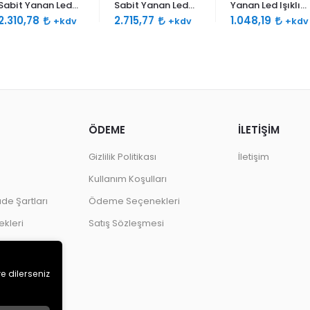
Sabit Yanan Led
Sabit Yanan Led
Yanan Led Işıklı
Işıklı Siren 120db
Işıklı Siren 120db
Siren 120db Çift
2.310,78
2.715,77
1.048,19
+kdv
+kdv
+kdv
Çift Ses Borulu
Çift Ses Borulu
Ses
ÖDEME
İLETİŞİM
Gizlilik Politikası
İletişim
Kullanım Koşulları
ade Şartları
Ödeme Seçenekleri
kleri
Satış Sözleşmesi
ve dilerseniz