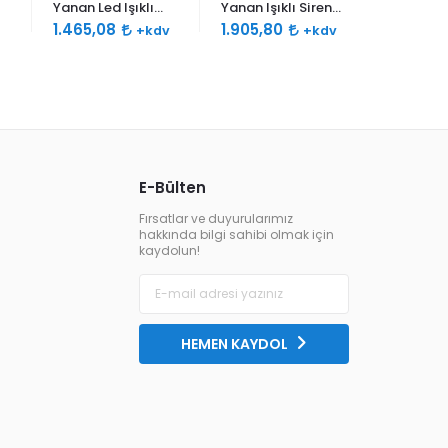
Yanan Led Işıklı
Yanan Işıklı Siren
Yanan Işı
Siren 120db Çift
120db Çift Sesli
120db Çif
1.465,08
1.905,80
2.310,7
+kdv
+kdv
Ses
E-Bülten
Fırsatlar ve duyurularımız
hakkında bilgi sahibi olmak için
kaydolun!
HEMEN KAYDOL