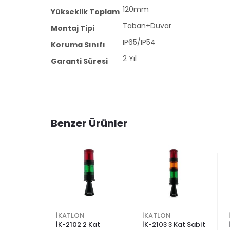
120mm
Yükseklik Toplam
Taban+Duvar
Montaj Tipi
IP65/IP54
Koruma Sınıfı
2 Yıl
Garanti Süresi
Benzer Ürünler
İKATLON
İKATLON
abit
İK-2102 2 Kat
İK-2103 3 Kat Sabit