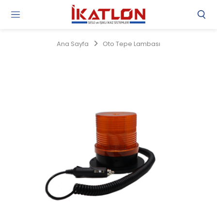
Gi
Y
/
Ana Sayfa
Oto Tepe Lambası
Ü
O