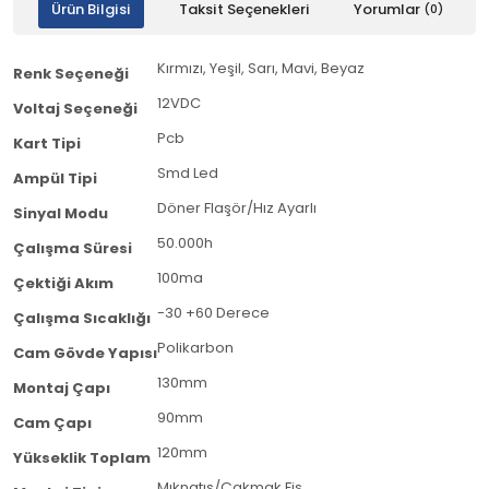
Ürün Bilgisi
Taksit Seçenekleri
Yorumlar
(0)
Kırmızı, Yeşil, Sarı, Mavi, Beyaz
Renk Seçeneği
12VDC
Voltaj Seçeneği
Pcb
Kart Tipi
Smd Led
Ampül Tipi
Döner Flaşör/Hız Ayarlı
Sinyal Modu
50.000h
Çalışma Süresi
100ma
Çektiği Akım
-30 +60 Derece
Çalışma Sıcaklığı
Polikarbon
Cam Gövde Yapısı
130mm
Montaj Çapı
90mm
Cam Çapı
120mm
Yükseklik Toplam
Mıknatıs/Çakmak Fiş