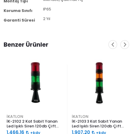
Montaj Tipi
IP65
Koruma Sınıfı
2 Yıl
Garanti Süresi
Benzer Ürünler
İKATLON
İKATLON
İK-2102 2 Kat Sabit Yanan
İK-2103 3 Kat Sabit Yanan
Led Işıklı Siren 120db Çift
Led Işıklı Siren 120db Çift
Ses Borulu
Ses Borulu
1.466,16
1.907,20
+kdv
+kdv