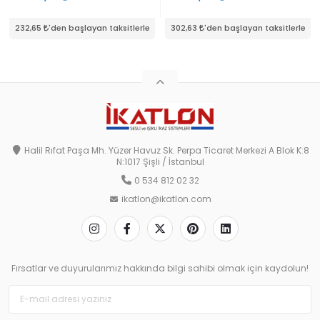
232,65
'den başlayan taksitlerle
302,63
'den başlayan taksitlerle
Halil Rıfat Paşa Mh. Yüzer Havuz Sk. Perpa Ticaret Merkezi A Blok K:8
N:1017 Şişli / İstanbul
0 534 812 02 32
ikatlon@ikatlon.com
Fırsatlar ve duyurularımız hakkında bilgi sahibi olmak için kaydolun!