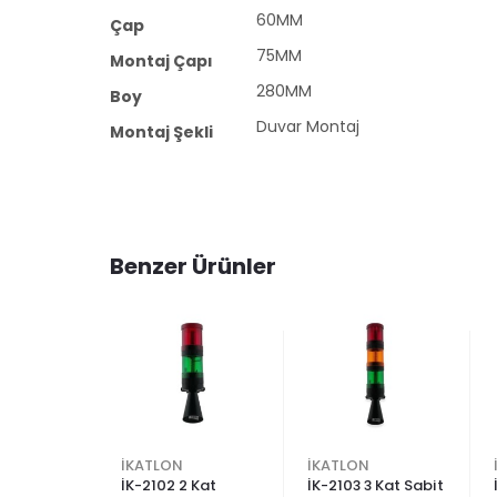
60MM
Çap
75MM
Montaj Çapı
280MM
Boy
Duvar Montaj
Montaj Şekli
Benzer Ürünler
İKATLON
İKATLON
abit
İK-2102 2 Kat
İK-2103 3 Kat Sabit