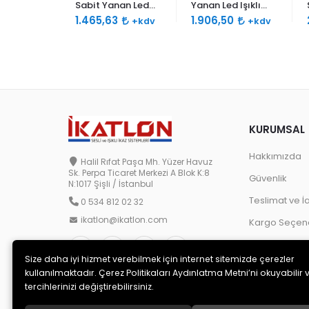
 Işıklı
Sabit Yanan Led
Yanan Led Işıklı
0db Çift
Işıklı Siren 120db
Siren 120db Çift
8
1.465,63
1.906,50
+kdv
+kdv
+kdv
lu
Çift Ses Borulu
Ses Borulu
KURUMSAL
Hakkımızda
Halil Rıfat Paşa Mh. Yüzer Havuz
Sk. Perpa Ticaret Merkezi A Blok K:8
Güvenlik
N:1017 Şişli / İstanbul
Teslimat ve İ
0 534 812 02 32
ikatlon@ikatlon.com
Kargo Seçene
Size daha iyi hizmet verebilmek için internet sitemizde çerezler
kullanılmaktadır. Çerez Politikaları Aydınlatma Metni’ni okuyabilir 
tercihlerinizi değiştirebilirsiniz.