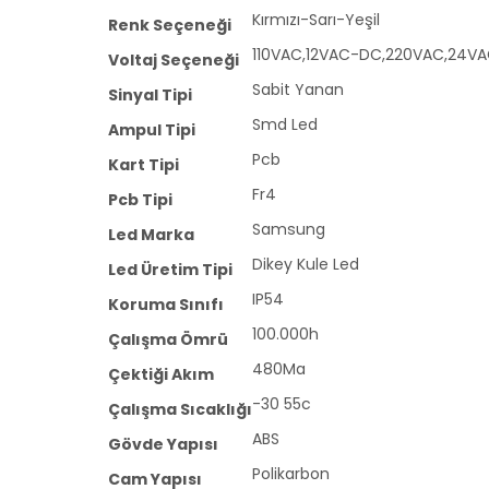
Kırmızı-Sarı-Yeşil
Renk Seçeneği
110VAC,12VAC-DC,220VAC,24V
Voltaj Seçeneği
Sabit Yanan
Sinyal Tipi
Smd Led
Ampul Tipi
Pcb
Kart Tipi
Fr4
Pcb Tipi
Samsung
Led Marka
Dikey Kule Led
Led Üretim Tipi
IP54
Koruma Sınıfı
100.000h
Çalışma Ömrü
480Ma
Çektiği Akım
-30 55c
Çalışma Sıcaklığı
ABS
Gövde Yapısı
Polikarbon
Cam Yapısı