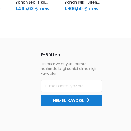
Yanan Led Işıklı
Yanan Işıklı Siren
Yanan Işı
Siren 120db Çift
120db Çift Sesli
120db Çif
1.465,63
1.906,50
2.311,63
v
+kdv
+kdv
Ses
E-Bülten
Fırsatlar ve duyurularımız
hakkında bilgi sahibi olmak için
kaydolun!
HEMEN KAYDOL