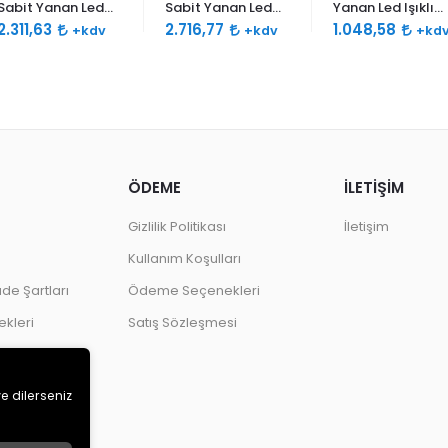
Sabit Yanan Led
Sabit Yanan Led
Yanan Led Işıklı
Işıklı Siren 120db
Işıklı Siren 120db
Siren 120db Çift
2.311,63
2.716,77
1.048,58
+kdv
+kdv
+kd
Çift Ses Borulu
Çift Ses Borulu
Ses
ÖDEME
İLETİŞİM
Gizlilik Politikası
İletişim
Kullanım Koşulları
ade Şartları
Ödeme Seçenekleri
kleri
Satış Sözleşmesi
ve dilerseniz