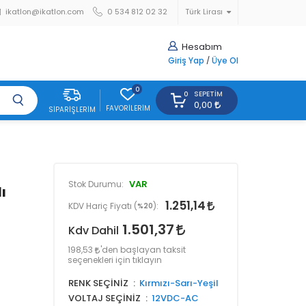
ikatlon@ikatlon.com
0 534 812 02 32
Türk Lirası
Hesabım
Giriş Yap
/
Üye Ol
0
SEPETIM
0
0,00
FAVORILERIM
SIPARIŞLERIM
VAR
Stok Durumu:
ı
1.251,14
KDV Hariç Fiyatı (
%20
):
1.501,37
Kdv Dahil
198,53
'den başlayan taksit
seçenekleri için tıklayın
RENK SEÇİNİZ
Kırmızı-Sarı-Yeşil
VOLTAJ SEÇİNİZ
12VDC-AC