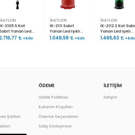
İKATLON
İKATLON
İKATLON
İK-2105 5 Kat
İK-2111 Sabit
İK-2112 2 Kat Sabi
Sabit Yanan Led
Yanan Led Işıklı
Yanan Led Işıklı
Işıklı Siren 120db
Siren 120db Çift
Siren 120db Çift
2.716,77
1.048,58
1.465,63
+kdv
+kdv
+kd
Çift Ses Borulu
Ses
Ses
ÖDEME
İLETİŞİM
Gizlilik Politikası
İletişim
Kullanım Koşulları
ade Şartları
Ödeme Seçenekleri
kleri
Satış Sözleşmesi