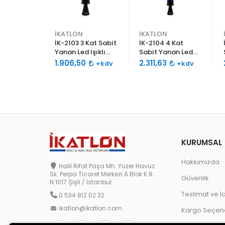
İKATLON
İKATLON
2 Kat
İK-2103 3 Kat Sabit
İK-2104 4 Kat
nan Led
Yanan Led Işıklı
Sabit Yanan Led
ren 120db
Siren 120db Çift
Işıklı Siren 120db
3
1.906,50
2.311,63
+kdv
+kdv
+kdv
Borulu
Ses Borulu
Çift Ses Borulu
KURUMSAL
Hakkımızda
Halil Rıfat Paşa Mh. Yüzer Havuz
Sk. Perpa Ticaret Merkezi A Blok K:8
Güvenlik
N:1017 Şişli / İstanbul
Teslimat ve İ
0 534 812 02 32
ikatlon@ikatlon.com
Kargo Seçene