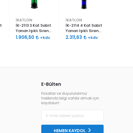
İKATLON
İKATLON
İKATLON
t
İK-2113 3 Kat Sabit
İK-2114 4 Kat Sabit
İK-2115 5
Yanan Işıklı Siren
Yanan Işıklı Siren
Yanan Işı
120db Çift Sesli
120db Çift Sesli
120db Çif
1.906,50
2.311,63
2.716,7
v
+kdv
+kdv
E-Bülten
Fırsatlar ve duyurularımız
hakkında bilgi sahibi olmak için
kaydolun!
HEMEN KAYDOL