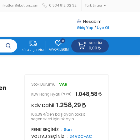
ikatlon@ikatlon.com
0 534 812 02 32
Türk Lirası
Hesabım
Giriş Yap
/
Üye Ol
0
SEPETIM
0
0,00
FAVORILERIM
SIPARIŞLERIM
VAR
Stok Durumu:
ren
1.048,58
KDV Hariç Fiyatı (
%20
):
1.258,29
Kdv Dahil
166,39
'den başlayan taksit
seçenekleri için tıklayın
RENK SEÇİNİZ
Sarı
VOLTAJ SEÇİNİZ
24VDC-AC