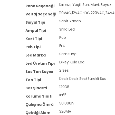
Kırmızı, Yeşil, Sarı, Mavi, Beyaz
Renk Seçeneği
110VAC,12VAC-DC,220VAC,24V
Voltaj Seçeneği
Sabit Yanan
Sinyal Tipi
Smd Led
Ampul Tipi
Pcb
Kart Tipi
Fr4
Pcb Tipi
Samsung
Led Marka
Dikey Kule Led
Led Üretim Tipi
2 Ses
Ses Ton Sayısı
Kesik Kesik Ses/Sürekli Ses
Ton Tipi
120DB
Ses Şiddeti
IP65
Koruma Sınıfı
50.000h
Çalışma Ömrü
320MA
Çektiği Akım