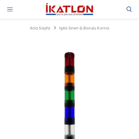
Gi
Y
/
Ana Sayfa
Işıklı Siren & Borulu Korna
Ü
O