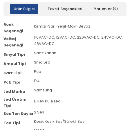
Ürün Bilgisi
Taksit Seçenekleri
Yorumlar
(0)
Renk
Kırmızı-Sarı-Yeşil-Mavi-Beyaz
Seçeneği
110VAC-DC, 12VAC-DC, 220VAC-DC, 24VAC-DC,
Voltaj
48VAC-DC
Seçeneği
Sabit Yanan
Sinyal Tipi
Smd Led
Ampul Tipi
Pcb
Kart Tipi
Fr4
Pcb Tipi
Samsung
Led Marka
Led Üretim
Dikey Kule Led
Tipi
2 Ses
Ses Ton Sayısı
Kesik Kesik Ses/Sürekli Ses
Ton Tipi