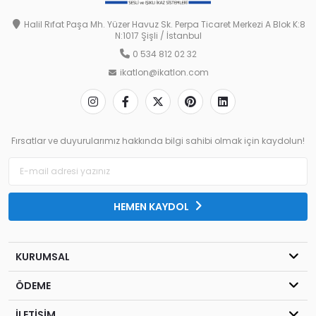
Halil Rıfat Paşa Mh. Yüzer Havuz Sk. Perpa Ticaret Merkezi A Blok K:8
N:1017 Şişli / İstanbul
0 534 812 02 32
ikatlon@ikatlon.com
Fırsatlar ve duyurularımız hakkında bilgi sahibi olmak için kaydolun!
HEMEN KAYDOL
KURUMSAL
ÖDEME
İLETİŞİM