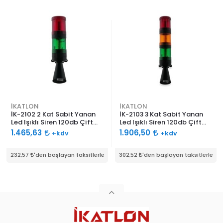
İKATLON
İKATLON
İK-2102 2 Kat Sabit Yanan
İK-2103 3 Kat Sabit Yanan
Led Işıklı Siren 120db Çift
Led Işıklı Siren 120db Çift
Ses Borulu
Ses Borulu
1.465,63
1.906,50
+kdv
+kdv
232,57
'den başlayan taksitlerle
302,52
'den başlayan taksitlerle