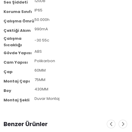
120DB
Ses Şiddeti
IP65
Koruma Sınıfı
50.000h
Çalışma Ömrü
990mA
Çektiği Akım
Çalışma
-30 55c
Sıcaklığı
ABS
Gövde Yapısı
Polikarbon
Cam Yapısı
60MM
Çap
75MM
Montaj Çapı
430MM
Boy
Duvar Montaj
Montaj Şekli
Benzer Ürünler