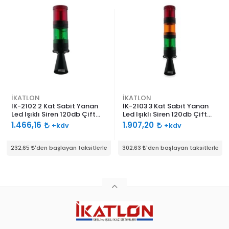
İKATLON
İKATLON
İK-2102 2 Kat Sabit Yanan
İK-2103 3 Kat Sabit Yanan
Led Işıklı Siren 120db Çift
Led Işıklı Siren 120db Çift
Ses Borulu
Ses Borulu
1.466,16
1.907,20
+kdv
+kdv
232,65
'den başlayan taksitlerle
302,63
'den başlayan taksitlerle