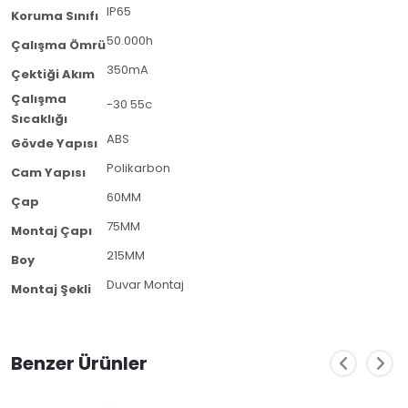
IP65
Koruma Sınıfı
50.000h
Çalışma Ömrü
350mA
Çektiği Akım
Çalışma
-30 55c
Sıcaklığı
ABS
Gövde Yapısı
Polikarbon
Cam Yapısı
60MM
Çap
75MM
Montaj Çapı
215MM
Boy
Duvar Montaj
Montaj Şekli
Benzer Ürünler