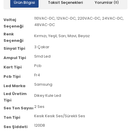
Ürün Bilgisi
Taksit Seçenekleri
Yorumlar
(0)
110VAC-DC, 12VAC-DC, 220VAC-DC, 24VAC-DC,
Voltaj
48VAC-DC
Seçeneği
Renk
Kırmızı, Yeşil, Sarı, Mavi, Beyaz
Seçeneği
3 Çakar
Sinyal Tipi
Smd Led
Ampul Tipi
Pcb
Kart Tipi
Fr4
Pcb Tipi
Samsung
Led Marka
Led Üretim
Dikey Kule Led
Tipi
2 Ses
Ses Ton Sayısı
Kesik Kesik Ses/Sürekli Ses
Ton Tipi
120DB
Ses Şiddeti