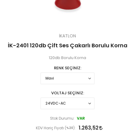
İKATLON
İK-2401 120db Çift Ses Çakarlı Borulu Korna
120db Borulu Korna
RENK SEÇİNİZ
VOLTAJ SEÇİNİZ
VAR
Stok Durumu:
1.263,52
KDV Hariç Fiyatı (
%20
):