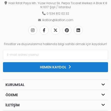
Halil Rıfat Paşa Mh. Yüzer Havuz Sk. Perpa Ticaret Merkezi A Blok K:8
N:1017 Şişli / İstanbul
0 534 812 02 32
ikatlon@ikatlon.com
Fırsatlar ve duyurularımız hakkında bilgi sahibi olmak için kaydolun!
HEMEN KAYDOL
KURUMSAL
ÖDEME
İLETİŞİM