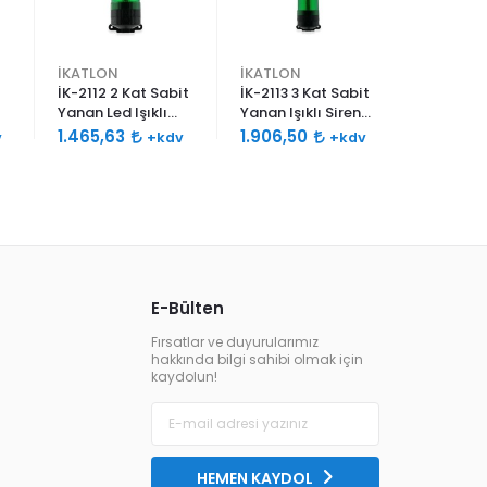
İKATLON
İKATLON
İKATLON
İK-2112 2 Kat Sabit
İK-2113 3 Kat Sabit
İK-2114 4
Yanan Led Işıklı
Yanan Işıklı Siren
Yanan Işı
Siren 120db Çift
120db Çift Sesli
120db Çif
1.465,63
1.906,50
2.311,63
v
+kdv
+kdv
Ses
E-Bülten
Fırsatlar ve duyurularımız
hakkında bilgi sahibi olmak için
kaydolun!
HEMEN KAYDOL