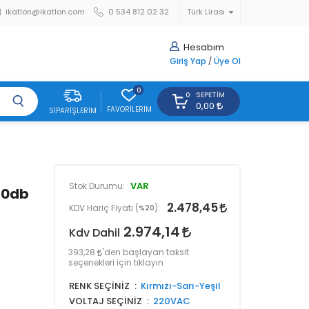
ikatlon@ikatlon.com
0 534 812 02 32
Türk Lirası
Hesabım
Giriş Yap
/
Üye Ol
0
SEPETIM
0
0,00
FAVORILERIM
SIPARIŞLERIM
VAR
Stok Durumu:
120db
2.478,45
KDV Hariç Fiyatı (
%20
):
2.974,14
Kdv Dahil
393,28
'den başlayan taksit
seçenekleri için tıklayın
RENK SEÇİNİZ
Kırmızı-Sarı-Yeşil
VOLTAJ SEÇİNİZ
220VAC