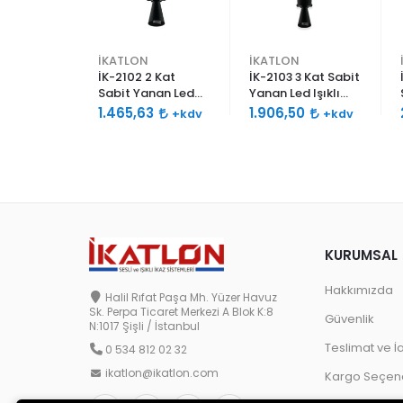
İKATLON
İKATLON
abit
İK-2102 2 Kat
İK-2103 3 Kat Sabit
 Işıklı
Sabit Yanan Led
Yanan Led Işıklı
0db Çift
Işıklı Siren 120db
Siren 120db Çift
8
1.465,63
1.906,50
+kdv
+kdv
+kdv
lu
Çift Ses Borulu
Ses Borulu
KURUMSAL
Hakkımızda
Halil Rıfat Paşa Mh. Yüzer Havuz
Sk. Perpa Ticaret Merkezi A Blok K:8
Güvenlik
N:1017 Şişli / İstanbul
Teslimat ve İ
0 534 812 02 32
ikatlon@ikatlon.com
Kargo Seçene