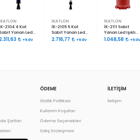
İKATLON
İKATLON
İKATLON
İK-2104 4 Kat
İK-2105 5 Kat
İK-2111 Sabit
Sabit Yanan Led
Sabit Yanan Led
Yanan Led Işıklı
Işıklı Siren 120db
Işıklı Siren 120db
Siren 120db Çift
2.311,63
2.716,77
1.048,58
+kdv
+kdv
+kd
Çift Ses Borulu
Çift Ses Borulu
Ses
ÖDEME
İLETİŞİM
Gizlilik Politikası
İletişim
Kullanım Koşulları
ade Şartları
Ödeme Seçenekleri
kleri
Satış Sözleşmesi