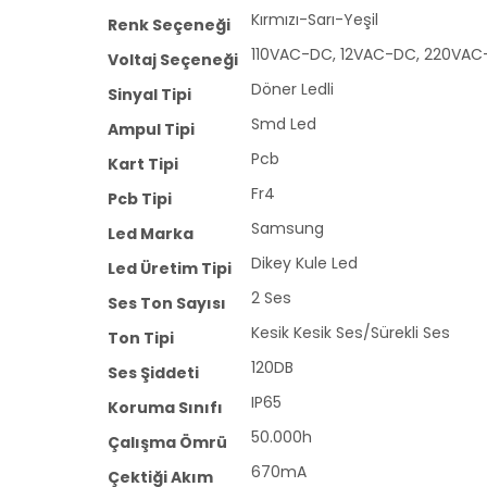
Kırmızı-Sarı-Yeşil
Renk Seçeneği
110VAC-DC, 12VAC-DC, 220VA
Voltaj Seçeneği
Döner Ledli
Sinyal Tipi
Smd Led
Ampul Tipi
Pcb
Kart Tipi
Fr4
Pcb Tipi
Samsung
Led Marka
Dikey Kule Led
Led Üretim Tipi
2 Ses
Ses Ton Sayısı
Kesik Kesik Ses/Sürekli Ses
Ton Tipi
120DB
Ses Şiddeti
IP65
Koruma Sınıfı
50.000h
Çalışma Ömrü
670mA
Çektiği Akım