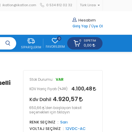
ikatlon@ikatlon.com
0 534 812 02 32
Türk Lirası
Hesabım
Giriş Yap
/
Üye Ol
0
SEPETIM
0
0,00
FAVORILERIM
SIPARIŞLERIM
VAR
Stok Durumu:
elli
4.100,48
KDV Hariç Fiyatı (
%20
):
4.920,57
Kdv Dahil
650,66
'den başlayan taksit
seçenekleri için tıklayın
RENK SEÇİNİZ
Sarı
VOLTAJ SEÇİNİZ
12VDC-AC