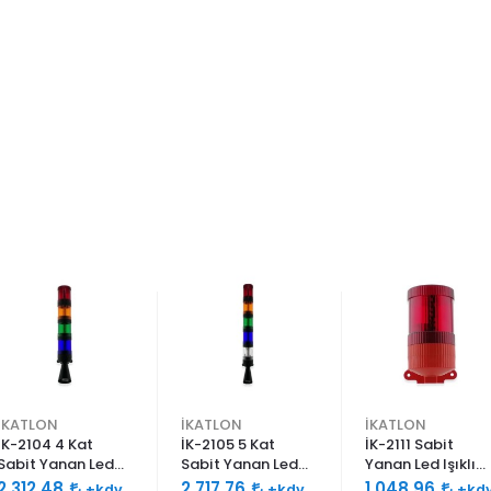
İKATLON
İKATLON
İKATLON
İK-2104 4 Kat
İK-2105 5 Kat
İK-2111 Sabit
Sabit Yanan Led
Sabit Yanan Led
Yanan Led Işıklı
Işıklı Siren 120db
Işıklı Siren 120db
Siren 120db Çift
2.312,48
2.717,76
1.048,96
+kdv
+kdv
+kd