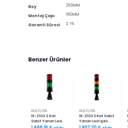
250MM
Boy
190MM
Montaj Çapı
2 YIL
Garanti Süresi
Benzer Ürünler
İKATLON
İKATLON
abit
İK-2102 2 Kat
İK-2103 3 Kat Sabit
 Işıklı
Sabit Yanan Led
Yanan Led Işıklı
0db Çift
Işıklı Siren 120db
Siren 120db Çift
96
1.466,16
1.907,20
+kdv
+kdv
+kdv