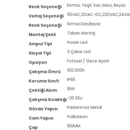
Kırmızı, Yeşil, Sarı, Mavi, Beyaz
Renk Seçeneği
110VAC,12VAC-DC,220VAC,24V
Voltaj Seçeneği
Kırmızı,Sarı,Beyaz
Renk Seçeneği
Taban Montaj
Montaj Şekli
Power Led
Ampul Tipi
3 Çakar Led
Sinyal Tipi
Fotosel / Gece Ayarlı
Opsiyon
100.000h
Çalışma Ömrü
IP65
Koruma Sınıfı
18W
Çektiği Akım
-30 55c
Çalışma Sıcaklığı
Paslanmaz Metal
Gövde Yapısı
Polikarbon
Cam Yapısı
160MM
Çap