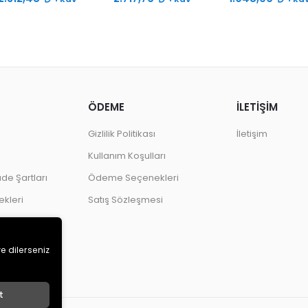
Çift Ses Borulu
Çift Ses Borulu
Ses
ÖDEME
İLETİŞİM
Gizlilik Politikası
İletişim
Kullanım Koşulları
ade Şartları
Ödeme Seçenekleri
kleri
Satış Sözleşmesi
ve dilerseniz
t