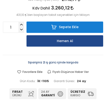
3.260,12
Kdv Dahil
431,10
'den başlayan taksit seçenekleri için tıklayın
Sepete Ekle
Hemen Al
Siparişiniz
2
iş günü içinde kargoda
Favorilere Ekle
Fiyatı Düşünce Haber Ver
İK-1105
24 ay
Ürün Kodu:
Garanti Süresi:
FIRSAT
24 AY
ÜCRETSIZ
ÜRÜNÜ
GARANTI
KARGO