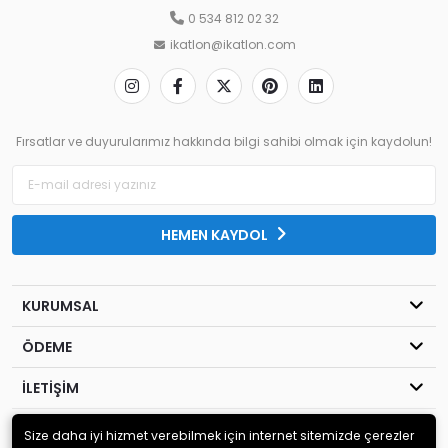
0 534 812 02 32
ikatlon@ikatlon.com
Fırsatlar ve duyurularımız hakkında bilgi sahibi olmak için kaydolun!
HEMEN KAYDOL
KURUMSAL
ÖDEME
İLETİŞİM
Size daha iyi hizmet verebilmek için internet sitemizde çerezler
© 2020
İKATLON ELEKTRİK VE OTOMASYON SAN. TİC. LTD. ŞTİ.
. Tüm