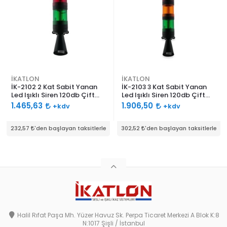
İKATLON
İKATLON
İK-2102 2 Kat Sabit Yanan
İK-2103 3 Kat Sabit Yanan
Led Işıklı Siren 120db Çift
Led Işıklı Siren 120db Çift
Ses Borulu
Ses Borulu
1.465,63
1.906,50
+kdv
+kdv
232,57
'den başlayan taksitlerle
302,52
'den başlayan taksitlerle
Halil Rıfat Paşa Mh. Yüzer Havuz Sk. Perpa Ticaret Merkezi A Blok K:8
N:1017 Şişli / İstanbul