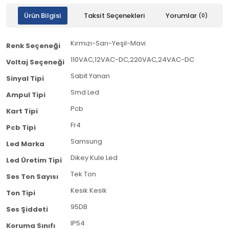
Ürün Bilgisi
Taksit Seçenekleri
Yorumlar
(0)
Kırmızı-Sarı-Yeşil-Mavi
Renk Seçeneği
110VAC,12VAC-DC,220VAC,24VAC-DC
Voltaj Seçeneği
Sabit Yanan
Sinyal Tipi
Smd Led
Ampul Tipi
Pcb
Kart Tipi
Fr4
Pcb Tipi
Samsung
Led Marka
Dikey Kule Led
Led Üretim Tipi
Tek Ton
Ses Ton Sayısı
Kesik Kesik
Ton Tipi
95DB
Ses Şiddeti
IP54
Koruma Sınıfı