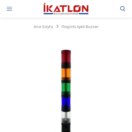
Gi
Y
/
Ana Sayfa
Flaşörlü Işıklı Buzzer
Ü
O