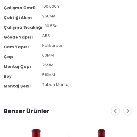
100.000h
Çalışma Ömrü
960MA
Çektiği Akım
-30 55c
Çalışma Sıcaklığı
ABS
Gövde Yapısı
Polikarbon
Cam Yapısı
60MM
Çap
75MM
Montaj Çapı
510MM
Boy
Taban Montaj
Montaj Şekli
Benzer Ürünler