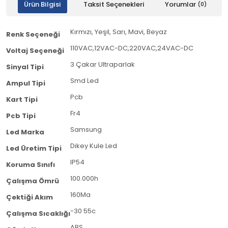
Ürün Bilgisi
Taksit Seçenekleri
Yorumlar
(0)
Kırmızı, Yeşil, Sarı, Mavi, Beyaz
Renk Seçeneği
110VAC,12VAC-DC,220VAC,24VAC-DC
Voltaj Seçeneği
3 Çakar Ultraparlak
Sinyal Tipi
Smd Led
Ampul Tipi
Pcb
Kart Tipi
Fr4
Pcb Tipi
Samsung
Led Marka
Dikey Kule Led
Led Üretim Tipi
IP54
Koruma Sınıfı
100.000h
Çalışma Ömrü
160Ma
Çektiği Akım
-30 55c
Çalışma Sıcaklığı
ABS