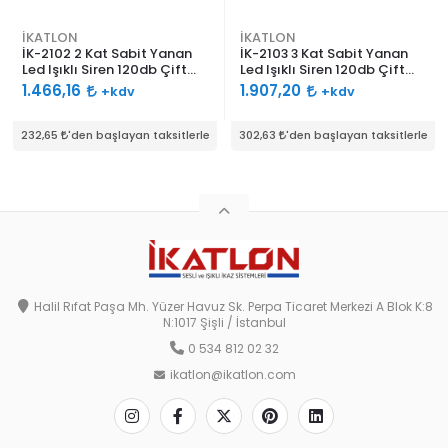
İKATLON
İKATLON
İK-2102 2 Kat Sabit Yanan
İK-2103 3 Kat Sabit Yanan
Led Işıklı Siren 120db Çift
Led Işıklı Siren 120db Çift
Ses Borulu
Ses Borulu
1.466,16
1.907,20
+kdv
+kdv
232,65
'den başlayan taksitlerle
302,63
'den başlayan taksitlerle
Halil Rıfat Paşa Mh. Yüzer Havuz Sk. Perpa Ticaret Merkezi A Blok K:8
N:1017 Şişli / İstanbul
0 534 812 02 32
ikatlon@ikatlon.com