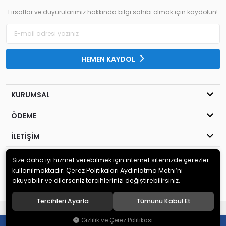
Fırsatlar ve duyurularımız hakkında bilgi sahibi olmak için kaydolun!
HEMEN KAYDOL
KURUMSAL
ÖDEME
İLETİŞİM
Size daha iyi hizmet verebilmek için internet sitemizde çerezler
© 2020
İKATLON ELEKTRİK VE OTOMASYON SAN. TİC. LTD. ŞTİ.
. Tüm
hakları saklıdır.
kullanılmaktadır. Çerez Politikaları Aydınlatma Metni’ni
okuyabilir ve dilerseniz tercihlerinizi değiştirebilirsiniz.
Tercihleri Ayarla
Tümünü Kabul Et
®
Hipotenüs
Yeni Nesil E-Ticaret Sistemleri ile Hazırlanmıştır.
Gizlilik ve Çerez Politikası
0
0