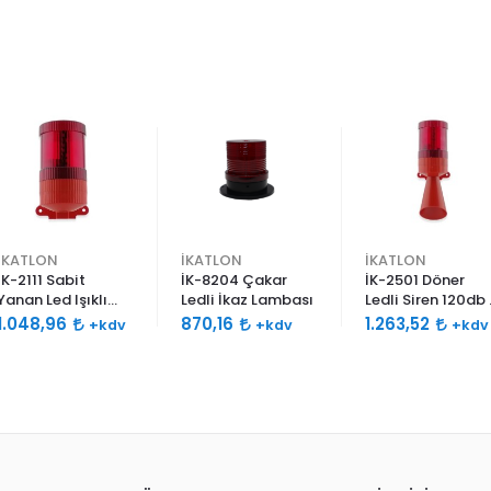
İKATLON
İKATLON
İKATLON
İK-2111 Sabit
İK-8204 Çakar
İK-2501 Döner
Yanan Led Işıklı
Ledli İkaz Lambası
Ledli Siren 120db 
Siren 120db Çift
Ses
1.048,96
870,16
1.263,52
+kdv
+kdv
+kdv
Ses