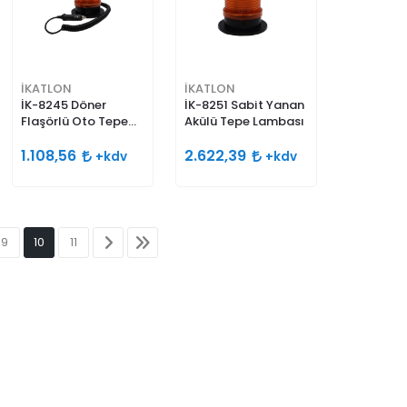
İKATLON
İKATLON
İK-8245 Döner
İK-8251 Sabit Yanan
Flaşörlü Oto Tepe
Akülü Tepe Lambası
Lambası
1.108,56
2.622,39
+kdv
+kdv
9
10
11