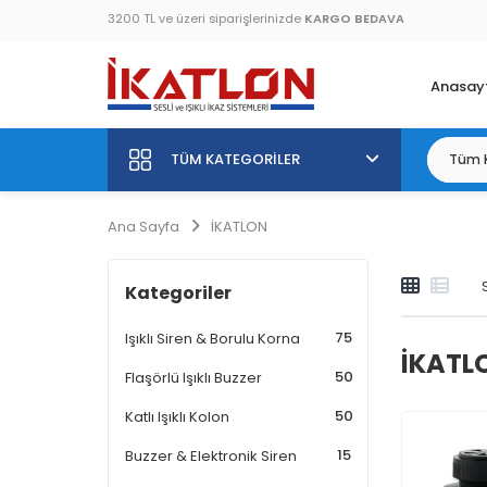
3200 TL ve üzeri siparişlerinizde
KARGO BEDAVA
Anasay
TÜM KATEGORILER
Ana Sayfa
İKATLON
Kategoriler
75
Işıklı Siren & Borulu Korna
İKATL
50
Flaşörlü Işıklı Buzzer
50
Katlı Işıklı Kolon
15
Buzzer & Elektronik Siren