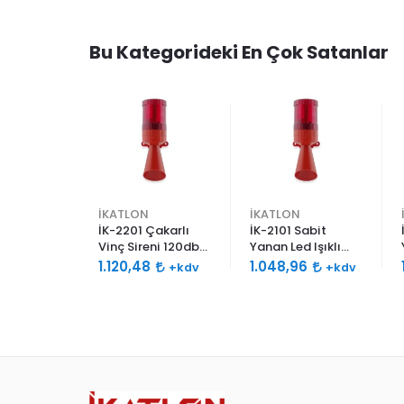
Bu Kategorideki En Çok Satanlar
İKATLON
İKATLON
abit Yanan
İK-2201 Çakarlı
İK-2101 Sabit
 Lambası
Vinç Sireni 120db
Yanan Led Işıklı
Çift Ses Borulu
Siren 120db Çift
1.120,48
1.048,96
+kdv
+kdv
+kdv
Korna
Ses Borulu