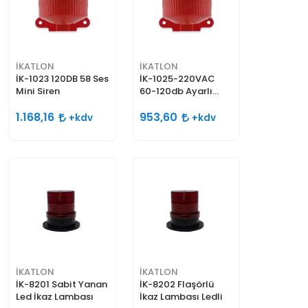
İKATLON
İKATLON
İK-1023 120DB 58 Ses
İK-1025-220VAC
Mini Siren
60-120db Ayarlı
Siren 2 Sesli
1.168,16
953,60
+kdv
+kdv
İKATLON
İKATLON
İK-8201 Sabit Yanan
İK-8202 Flaşörlü
Led İkaz Lambası
İkaz Lambası Ledli