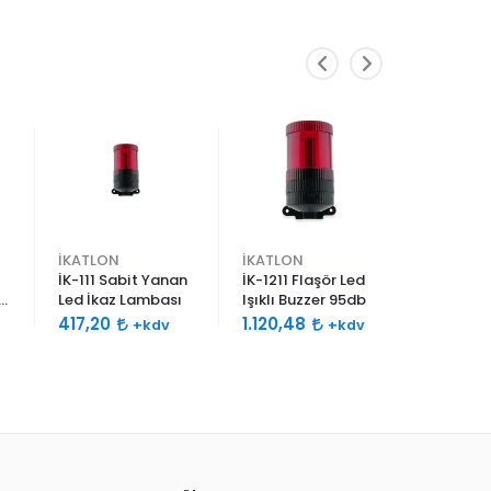
İKATLON
İKATLON
İKATLON
İK-111 Sabit Yanan
İK-1211 Flaşör Led
İK-8222 
2
Led İkaz Lambası
Işıklı Buzzer 95db
Siren 110
417,20
1.120,48
1.358,8
+kdv
+kdv