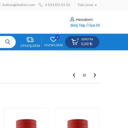
ikatlon@ikatlon.com
0 534 812 02 32
Türk Lirası
Hesabım
Giriş Yap
/
Üye Ol
0
SEPETIM
0
0,00
FAVORILERIM
SIPARIŞLERIM
10