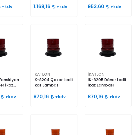
Ayarlı Borulu Korna
1.168,16
953,60
+kdv
+kdv
+kdv
İKATLON
İKATLON
 Fonskiyon
İK-8204 Çakar Ledli
İK-8205 Döner Ledli
er İkaz
İkaz Lambası
İkaz Lambası
6
870,16
870,16
+kdv
+kdv
+kdv