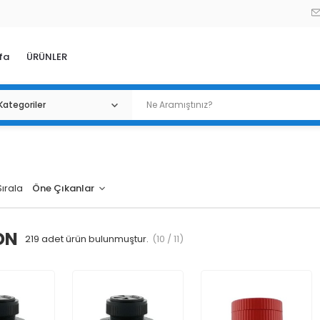
fa
ÜRÜNLER
Sırala
ON
219
adet ürün bulunmuştur.
(10 / 11)