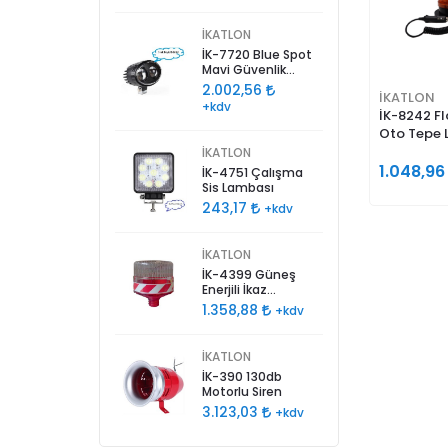
İKATLON
İK-7720 Blue Spot
Mavi Güvenlik
Lambası
2.002,56
İKATLON
+kdv
İK-8242 Fl
Oto Tepe 
İKATLON
1.048,9
İK-4751 Çalışma
Sis Lambası
243,17
+kdv
İKATLON
İK-4399 Güneş
Enerjili İkaz
Lambası
1.358,88
+kdv
İKATLON
İK-390 130db
Motorlu Siren
3.123,03
+kdv