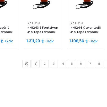
İKATLON
İKATLON
aşörlü
İK-8243 8 Fonksiyon
İK-8244 Çakar Ledli
Lambası
Oto Tepe Lambası
Oto Tepe Lambası
6
1.311,20
1.108,56
+kdv
+kdv
+kdv
2
3
4
5
6
7
8