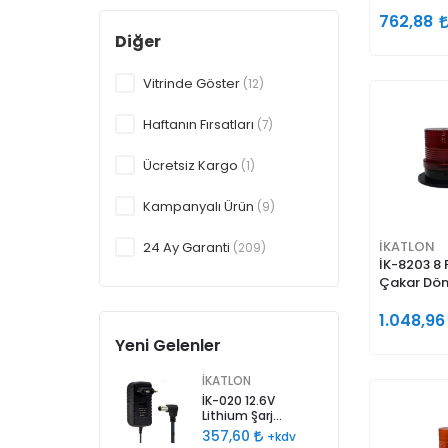
762,88
Diğer
Vitrinde Göster
(12)
Haftanın Fırsatları
(7)
Ücretsiz Kargo
(1)
Kampanyalı Ürün
(9)
İKATLON
24 Ay Garanti
(209)
İK-8203 8
Çakar Dön
Hızlı Kargo
(16)
Lambası
1.048,9
Aynı Gün Teslimat
(4)
Yeni Gelenler
İKATLON
İK-020 12.6V
Lithium Şarj
Adaptörü
357,60
+kdv